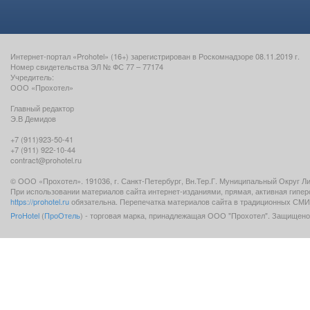
Интернет-портал «Prohotel» (16+) зарегистрирован в Роскомнадзоре 08.11.2019 г.
Номер свидетельства ЭЛ № ФС 77 – 77174
Учредитель:
ООО «Прохотел»
Главный редактор
Э.В Демидов
+7 (911)923-50-41
+7 (911) 922-10-44
contract@prohotel.ru
© ООО «Прохотел». 191036, г. Санкт-Петербург, Вн.Тер.Г. Муниципальный Округ Лигов
При использовании материалов сайта интернет-изданиями, прямая, активная гипе
https://prohotel.ru
обязательна. Перепечатка материалов сайта в традиционных СМИ 
ProHotel
(
ПроОтель
) - торговая марка, принадлежащая ООО "Прохотел". Защищено 