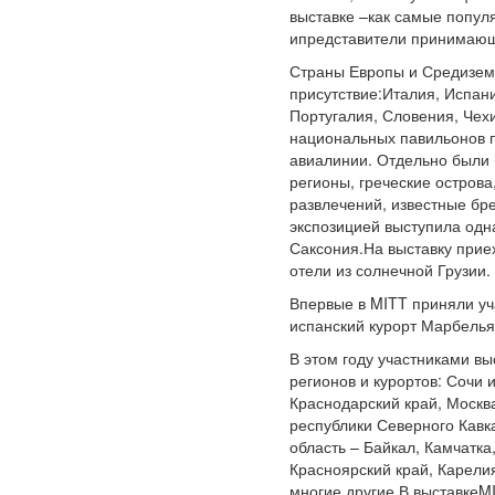
выставке –как самые популя
ипредставители принимающ
Страны Европы и Средизем
присутствие:Италия, Испани
Португалия, Словения, Чех
национальных павильонов 
авиалинии. Отдельно были 
регионы, греческие острова
развлечений, известные бр
экспозицией выступила одн
Саксония.На выставку при
отели из солнечной Грузии.
Впервые в MITT приняли уч
испанский курорт Марбелья
В этом году участниками вы
регионов и курортов: Сочи 
Краснодарский край, Москва
республики Северного Кавка
область – Байкал, Камчатка
Красноярский край, Карели
многие другие.В выставкеM