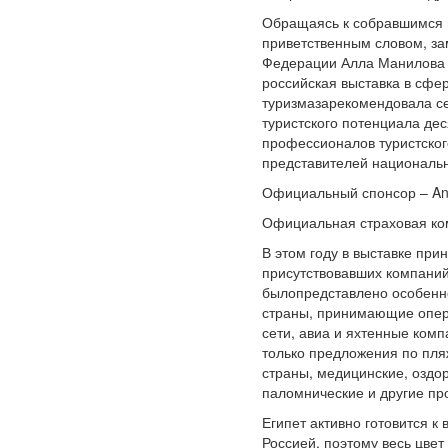
Обращаясь к собравшимся 
приветственным словом, за
Федерации Алла Манилова 
российская выставка в сфе
туризмазарекомендовала се
туристского потенциала дес
профессионалов туристског
представителей национальн
Официальный спонсор – An
Официальная страховая ком
В этом году в выставке при
присутствовавших компаний
былопредставлено особенн
страны, принимающие опера
сети, авиа и яхтенные комп
только предложения по пля
страны, медицинские, оздо
паломнические и другие пр
Египет активно готовится к
Россией, поэтому весь цвет