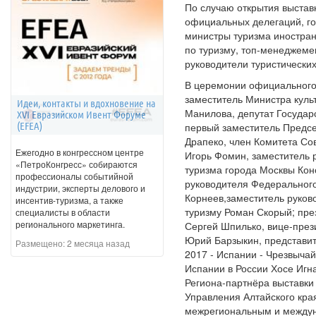
По случаю открытия выстав
официальных делегаций, го
министры туризма иностран
по туризму, топ-менеджеме
руководители туристически
В церемонии официального
заместитель Министра куль
Идеи, контакты и вдохновение на
Манилова, депутат Государ
XVI Евразийском Ивент Форуме
(EFEA)
первый заместитель Предсе
Драпеко, член Комитета Со
Ежегодно в конгрессном центре
Игорь Фомин, заместитель 
«ПетроКонгресс» собираются
туризма города Москвы Кон
профессионалы событийной
руководителя Федерального
индустрии, эксперты делового и
Корнеев,заместитель руков
инсентив-туризма, а также
туризму Роман Скорый; пре
специалисты в области
регионального маркетинга.
Сергей Шпилько, вице-през
Юрий Барзыкин, представит
Размещено:
2 месяца назад
2017 - Испании - Чрезвыча
Испании в России Хосе Игн
Региона-партнёра выставки 
Управления Алтайского края
межрегиональным и между