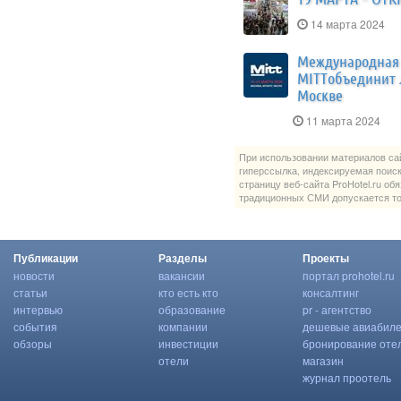
14 марта 2024
​Международная 
MITTобъединит л
Москве
11 марта 2024
При использовании материалов сай
гиперссылка, индексируемая поис
страницу веб-сайта ProHotel.ru об
традиционных СМИ допускается то
Публикации
Разделы
Проекты
новости
вакансии
портал prohotel.ru
статьи
кто есть кто
консалтинг
интервью
образование
pr - агентство
события
компании
дешевые авиабил
обзоры
инвестиции
бронирование оте
отели
магазин
журнал проотель