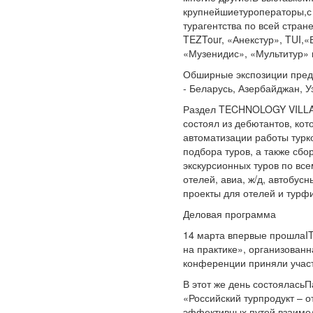
крупнейшиетуроператоры,с 
турагентства по всей стран
TEZTour, «Анекстур», TUI,«
«Музенидис», «Мультитур» 
Обширные экспозиции предс
- Беларусь, Азербайджан, У
Раздел TECHNOLOGY VILLAG
состоял из дебютантов, ко
автоматизации работы турк
подбора туров, а также сбо
экскурсионных туров по вс
отелей, авиа, ж/д, автобус
проекты для отелей и турф
Деловая программа
14 марта впервые прошлаIT
на практике», организован
конференции приняли участ
В этот же день состоялась
«Российский турпродукт – о
эффективных путей взаимо