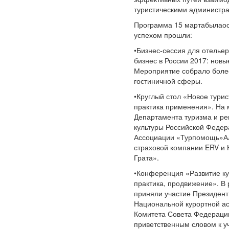
туристическими администр
Программа 15 мартабылаос
успехом прошли:
•Бизнес-сессия для отель
бизнес в России 2017: новы
Мероприятие собрало боле
гостиничной сферы.
•Круглый стол «Новое турис
практика применения». На
Департамента туризма и ре
культуры Российской Федер
Ассоциации «Турпомощь»Ал
страховой компании ERV и 
Грата».
•Конференция «Развитие кур
практика, продвижение». В
приняли участие Президент
Национальной курортной ас
Комитета Совета Федераци
приветственным словом к у