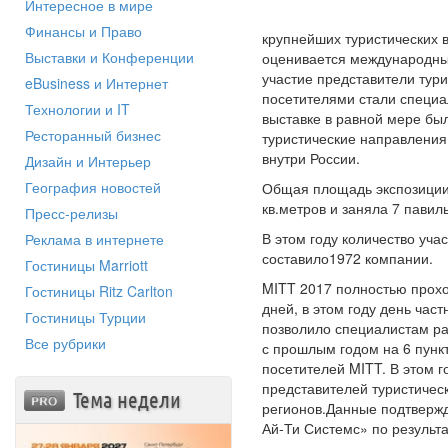
Интересное в мире
Финансы и Право
крупнейших туристических в
Выставки и Конференции
оценивается международны
участие представители тури
eBusiness и Интернет
посетителями стали специа
Технологии и IT
выставке в равной мере бы
Ресторанный бизнес
туристические направления
внутри России.
Дизайн и Интерьер
География новостей
Общая площадь экспозиции
кв.метров и заняла 7 павил
Пресс-релизы
В этом году количество уча
Реклама в интернете
составило1972 компании.
Гостиницы Marriott
MITT 2017 полностью прохо
Гостиницы Ritz Carlton
дней, в этом году день час
Гостиницы Турции
позволило специалистам р
Все рубрики
с прошлым годом на 6 пунк
посетителей MITT. В этом г
представителей туристическ
Тема недели
регионов.Данные подтверж
Ай-Ти Системс» по результ